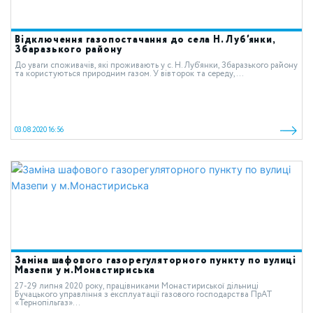
Відключення газопостачання до села Н. Луб’янки,
Збаразького району
До уваги споживачів, які проживають у с. Н. Луб’янки, Збаразького району
та користуються природним газом. У вівторок та середу,...
03.08.2020 16:56
Заміна шафового газорегуляторного пункту по вулиці
Мазепи у м.Монастириська
27-29 липня 2020 року, працівниками Монастириської дільниці
Бучацького управління з експлуатації газового господарства ПрАТ
«Тернопільгаз»...