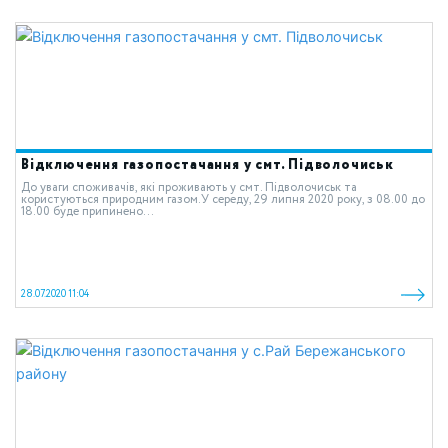
Відключення газопостачання у смт. Підволочиськ
До уваги споживачів, які проживають у смт. Підволочиськ та
користуються природним газом.У середу, 29 липня 2020 року, з 08.00 до
18.00 буде припинено...
28.07.2020 11:04