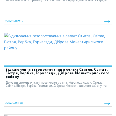
Теребовлянського району та користуються природним газом. У середу,...
29.07.2020 09:15
Відключення газопостачання в селах: Стигла, Світле,
Вістря, Вербка, Горигляди, Діброва Монастириського
району
До уваги споживачів, які проживають у смт. Коропець, селах: Стигла,
Світле, Вістря, Вербка, Горигляди, Діброва Монастириського району та...
29.07.2020 13:03