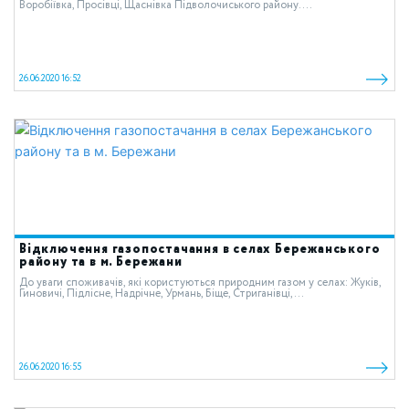
Воробіївка, Просівці, Щаснівка Підволочиського району....
26.06.2020 16:52
Відключення газопостачання в селах Бережанського
району та в м. Бережани
До уваги споживачів, які користуються природним газом у cелах: Жуків,
Гиновичі, Підлісне, Надрічне, Урмань, Біще, Стриганівці,...
26.06.2020 16:55