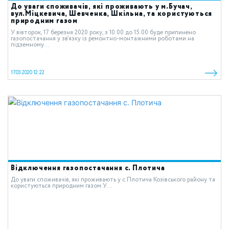
До уваги споживачів, які проживають у м.Бучач,
вул.Міцкевича, Шевченка, Шкільна, та користуються
природним газом
У вівторок, 17 березня 2020 року, з 10.00 до 15.00 буде припинено
газопостачання у зв’язку із ремонтно-монтажними роботами на
підземному...
17.03.2020 12:22
Відключення газопостачання с. Плотича
До уваги споживачів, які проживають у c.Плотича Козівського району та
користуються природним газом.У...