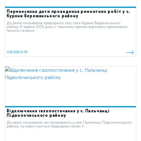
Перенесення дати проведення ремонтних робіт у с.
Куряни Бережанського району
До уваги споживачів природного газу села Куряни Бережанського
району.11 червня 2020 року з технічних причин відмінено припинення
газопостачання...
11.06.2020 12:09
Відключення газопостачання у с. Пальчинці
Підволочиського району
До уваги споживачів, які проживають у cелі Пальчинці Підволочиського
району та користуються природним газом.У...