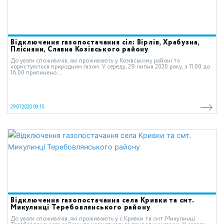
Відключення газопостачання сіл: Вірлів, Храбузна,
Плісняни, Славна Козівського району
До уваги споживачів, які проживають у Козівському районі та
користуються природним газом. У середу, 29 липня 2020 року, з 11.00 до
16.00 припинено...
29.07.2020 09:15
Відключення газопостачання села Кривки та смт.
Микулинці Теребовлянського району
До уваги споживачів, які проживають у с.Кривки та смт.Микулинці