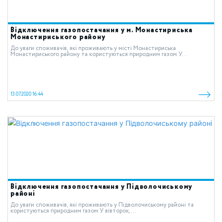
Відключення газопостачання у м. Монастириська
Монастириського району
До уваги споживачів, які проживають у місті Монастириська
Монастириського району та користуються природним газом.У...
13.07.2020 16:44
Відключення газопостачання у Підволочиському
районі
До уваги споживачів, які проживають у Підволочиському районі та
користуються природним газом.У вівторок,...