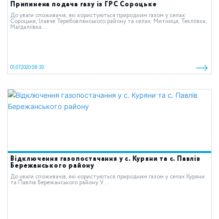
Припинена подача газу із ГРС Сороцьке
До уваги споживачів, які користуються природним газом у селах:
Сороцьке, Ілавче Теребовлянського району та селах: Митниця, Текліївка,
Магдаліївка...
01.07.2020 08:30
Відключення газопостачання у с. Куряни та с. Павлів
Бережанського району
До уваги споживачів, які користуються природним газом у cелах Куряни
та Павлів Бережанського району.У...