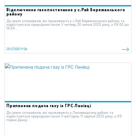
Відключення газопостачання у c.Рай Бережанського
району
До уваги споживачів, які проживають у c.Рай Бережанського району та
користуються природним газом.У четвер, 30 липня 2020 року, з 09.00 до
16.00...
28.07.2020 11:06
Припинена подача газу із ГРС Ланівці
До уваги споживачів, які проживають у Лановецькому районі та
користуються природним газом.У вівторок, 11 серпня 2020 року, о 09
годині ранку...