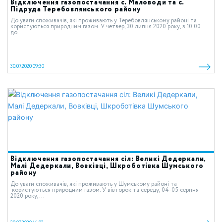
Відключення газопостачання с. Маловоди та с.
Підруда Теребовлянського району
До уваги споживачів, які проживають у Теребовлянському районі та
користуються природним газом. У четвер, 30 липня 2020 року, з 10.00
до...
30.07.2020 09:30
Відключення газопостачання сіл: Великі Дедеркали,
Малі Дедеркали, Вовківці, Шкроботівка Шумського
району
До уваги споживачів, які проживають у Шумському районі та
користуються природним газом. У вівторок та середу, 04-05 серпня
2020 року,...