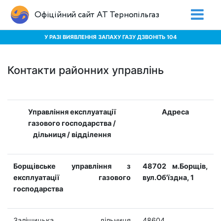
Офіційний сайт АТ Тернопільгаз
У РАЗІ ВИЯВЛЕННЯ ЗАПАХУ ГАЗУ ДЗВОНІТЬ 104
Контакти районних управлінь
Управління експлуатації
Адреса
газового господарства /
дільниця / відділення
Борщівське управління з
48702 м.Борщів,
експлуатації газового
вул.Об'їздна, 1
господарства
Заліщицька дільниця
48604,