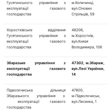
Гусятинського управління з
м.Копичинці,
експлуатації газового
вул.Січових
господарства
Стрільців, 59
Хоростківське відділення
48206,
Гусятинського управління з
м.Хоростків,
експлуатації газового
вул.Князя
господарства
Володимира, 106
Збаразьке управління з
47302, м.Збараж,
експлуатації газового
вул.Лесі Українки,
господарства
14
Підволочиська дільниця
47800,
Збаразького управління з
м.Підволочиськ,
експлуатації газового
вул.Лисенка, 1
господарства