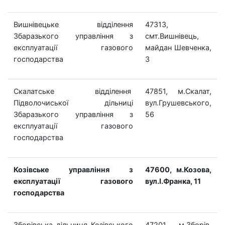
Вишнівецьке відділення
47313,
Збаразького управління з
смт.Вишнівець,
експлуатації газового
майдан Шевченка,
господарства
3
Скалатське відділення
47851, м.Скалат,
Підволочиської дільниці
вул.Грушевського,
Збаразького управління з
56
експлуатації газового
господарства
Козівське управління з
47600, м.Козова,
експлуатації газового
вул.І.Франка, 11
господарства
Зборівська дільниця Козівського
47201, м.Зборів,