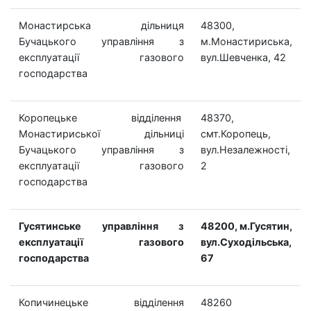
Монастирська дільниця
48300,
Бучацького управління з
м.Монастириська,
експлуатації газового
вул.Шевченка, 42
господарства
Коропецьке відділення
48370,
Монастириської дільниці
смт.Коропець,
Бучацького управління з
вул.Незалежності,
експлуатації газового
2
господарства
Гусятинське управління з
48200, м.Гусятин,
експлуатації газового
вул.Суходільська,
господарства
67
Копичинецьке відділення
48260