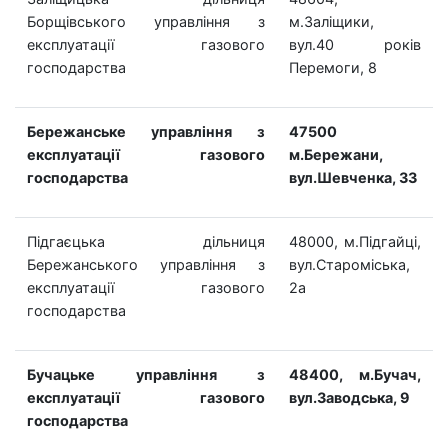
Борщівського управління з
м.Заліщики,
експлуатації газового
вул.40 років
господарства
Перемоги, 8
Бережанське управління з
47500
експлуатації газового
м.Бережани,
господарства
вул.Шевченка, 33
Підгаєцька дільниця
48000, м.Підгайці,
Бережанського управління з
вул.Староміська,
експлуатації газового
2а
господарства
Бучацьке управління з
48400, м.Бучач,
експлуатації газового
вул.Заводська, 9
господарства