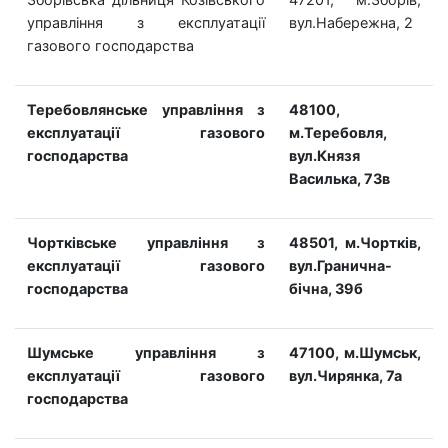
управління з експлуатації
вул.Набережна, 2
газового господарства
Теребовлянське управління з
48100,
експлуатації газового
м.Теребовля,
господарства
вул.Князя
Василька, 73в
Чортківське управління з
48501, м.Чортків,
експлуатації газового
вул.Гранична-
господарства
бічна, 39б
Шумське управління з
47100, м.Шумськ,
експлуатації газового
вул.Чирянка, 7а
господарства