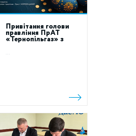
Привітання голови
правління ПрАТ
«Тернопільгаз» з
святом Воскресіння
Христового 2024!
...