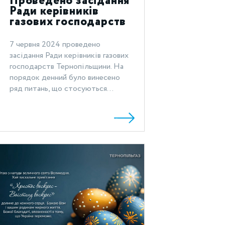
Проведено засідання
Ради керівників
газових господарств
Тернопільщини
7 червня 2024 проведено
засідання Ради керівників газових
господарств Тернопільщини. На
порядок денний було винесено
ряд питань, що стосуються...