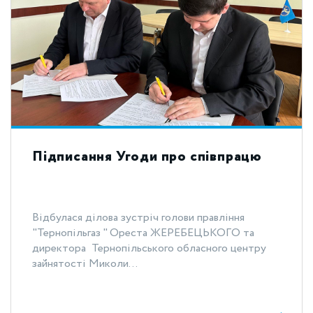
Підписання Угоди про співпрацю
Відбулася ділова зустріч голови правління
"Тернопільгаз " Ореста ЖЕРЕБЕЦЬКОГО та
директора Тернопільського обласного центру
зайнятості Миколи...