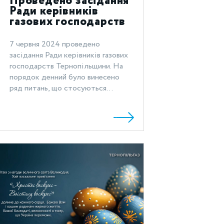
Проведено засідання
Ради керівників
газових господарств
Тернопільщини
7 червня 2024 проведено
засідання Ради керівників газових
господарств Тернопільщини. На
порядок денний було винесено
ряд питань, що стосуються...