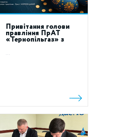
Привітання голови
правління ПрАТ
«Тернопільгаз» з
святом Воскресіння
Христового 2024!
...