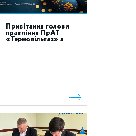
Привітання голови
правління ПрАТ
«Тернопільгаз» з
святом Воскресіння
Христового 2024!
...