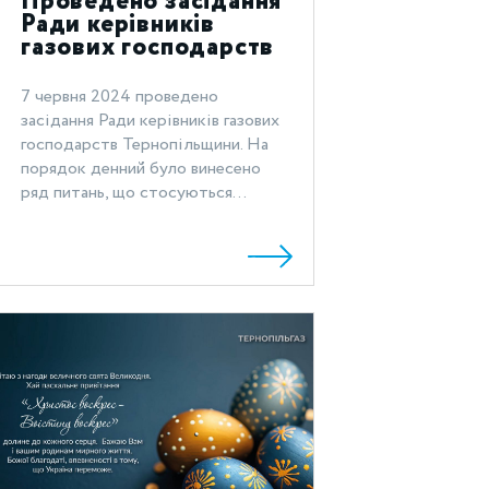
Проведено засідання
Ради керівників
газових господарств
Тернопільщини
7 червня 2024 проведено
засідання Ради керівників газових
господарств Тернопільщини. На
порядок денний було винесено
ряд питань, що стосуються...