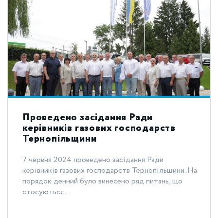
Проведено засідання Ради
керівників газових господарств
Тернопільщини
7 червня 2024 проведено засідання Ради
керівників газових господарств Тернопільщини. На
порядок денний було винесено ряд питань, що
стосуються...