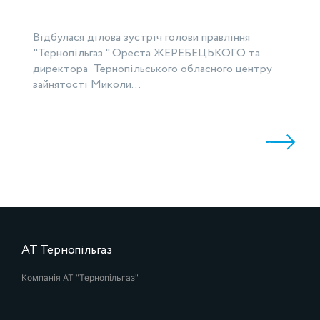
Відбулася ділова зустріч голови правління
"Тернопільгаз " Ореста ЖЕРЕБЕЦЬКОГО та
директора Тернопільського обласного центру
зайнятості Миколи...
АТ Тернопільгаз
Компанія АТ "Тернопільгаз"