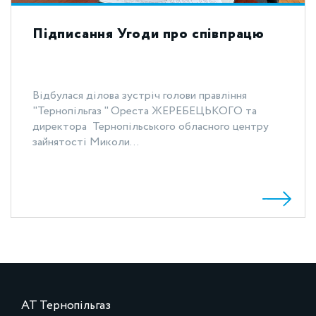
Підписання Угоди про співпрацю
Відбулася ділова зустріч голови правління
"Тернопільгаз " Ореста ЖЕРЕБЕЦЬКОГО та
директора Тернопільського обласного центру
зайнятості Миколи...
АТ Тернопільгаз