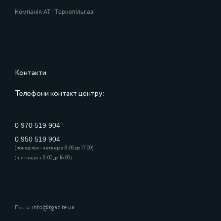
Компанія АТ "Тернопільгаз"
Контакти
Телефони контакт центру:
0 970 519 904
0 950 519 904
(понеділок - четвер з 8:00 до 17:00)
(п'ятниця з 8:00 до 16:00)
info@tgaz.te.ua
Пошта: