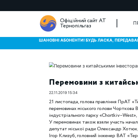
Офіційний сайт АТ
П
Тернопільгаз
ШАНОВНІ АБОНЕНТИ! БУДЬ ЛАСКА, ПЕРЕДАВАЙ
Перемовини з китайсь
22.11.2019 15:34
21 листопада, голова правління ПрАТ «Т
перемовинах міського голови Чорткова 
індустріального парку «Chortkiv–West»,
У перемовинах також взяли участь нача
депутат міської ради Олександр Хотюк,
Ігор Клизуб, головний інженер ВАТ «Тер