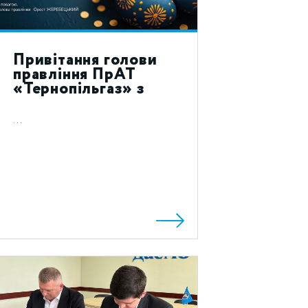
Привітання голови
правління ПрАТ
«Тернопільгаз» з
святом Воскресіння
Христового 2024!
...