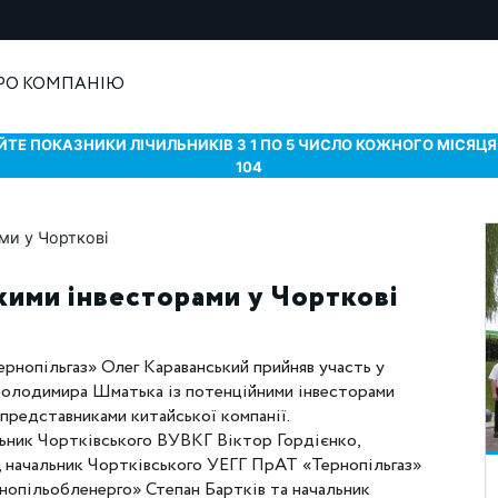
РО КОМПАНІЮ
ТЕ ПОКАЗНИКИ ЛІЧИЛЬНИКІВ З 1 ПО 5 ЧИСЛО КОЖНОГО МІСЯЦЯ 
104
кими інвесторами у Чорткові
ернопільгаз» Олег Караванський прийняв участь у
Володимира Шматька із потенційними інвесторами
 представниками китайської компанії.
льник Чортківського ВУВКГ Віктор Гордієнко,
 начальник Чортківського УЕГГ ПрАТ «Тернопільгаз»
нопільобленерго» Степан Бартків та начальник