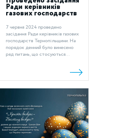
Проведено засідання
Ради керівників
газових господарств
Тернопільщини
7 червня 2024 проведено
засідання Ради керівників газових
господарств Тернопільщини. На
порядок денний було винесено
ряд питань, що стосуються...