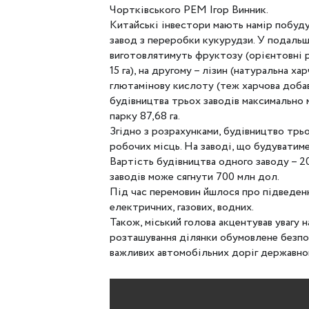
Чортківського РЕМ Ігор Винник.
Китайські інвестори мають намір побуду
завод з переробки кукурудзи. У подальш
виготовлятимуть фруктозу (орієнтовні р
15 га), на другому – лізин (натуральна х
глютамінову кислоту (теж харчова добав
будівництва трьох заводів максимально 
парку 87,68 га.
Згідно з розрахунками, будівництво трь
робочих місць. На заводі, що будуватим
Вартість будівництва одного заводу – 20
заводів може сягнути 700 млн дол.
Під час перемовин йшлося про підведенн
електричних, газових, водних.
Також, міський голова акцентував увагу 
розташування ділянки обумовлене безпо
важливих автомобільних доріг державног