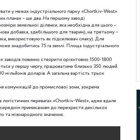
вати у межах індустріального парку «Chortkiv-West»
их планах – ще два. На першому заводі
озміри земельної ділянки, яка необхідна для цього –
арчова добавка, здебільшого для тварин), на третьому –
ка, використовують як підсилювач смаку). Для
може знадобитись 75 га землі. Площа індустріального
ох заводів повинно створити орієнтовно 1500-1800
еться у першу чергу, працюватиме близько 350 людей.
0 мільйонів доларів. А загальна вартість трьох
я комунікацій до промислової зони, зокрема
на логістичних перевагах «Chortkiv-West», адже вдале
середнім примиканням до перехрестя декількох
о та міжнародного значення.