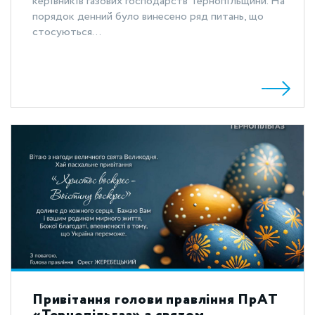
керівників газових господарств Тернопільщини. На
порядок денний було винесено ряд питань, що
стосуються...
Привітання голови правління ПрАТ