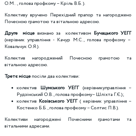
О.М.., голова профкому – Кріль В.Б. ).
Колективу вручено Перехідний прапор та нагороджено
Почесною грамотою та вітальною адресою.
Друге місце
визнано за колективом
Бучацького УЕГГ
(керівник управління - Качур М.С., голова профкому –
Ковальчук О.Я.).
Колектив нагороджений Почесною грамотою та
вітальною адресою.
Третє місце
посіли два колективи:
колектив
Шумського УЕГГ
(керівникуправління –
Рудзінський О.В., голова профкому– Шліхта Г.Є.);
колектив
Козівського УЕГГ
( керівник управління –
Костенко Б.Б., голова профкому – Солтис П.В.).
Колективи нагороджені Почесними грамотами та
вітальними адресами.