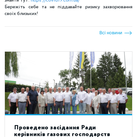
знайти тут:
https://covid19.com.ua/
Бережіть себе та не піддавайте ризику захворювання
своїх близьких!
Всі новини
Проведено засідання Ради
керівників газових господарств