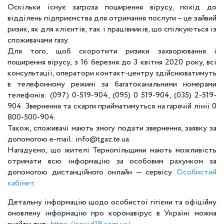
Оскільки існує загроза поширення вірусу, похід до
відділень підприємства для отримання послуги – це зайвий
ризик, як для клієнтів, так і працівників, що спілкуються із
споживачами газу.
Для того, щоб скоротити ризики захворювання і
поширення вірусу, з 16 березня до 3 квітня 2020 року, всі
консультації, оператори контакт-центру здійснюватимуть
в телефонному режимі за багатоканальними номерами
телефонів: (097) 0-519-904, (095) 0 519-904, (035) 2-519-
904. Звернення та скарги прийматимуться на гарячій лінії 0
800-500-904.
Також, споживачі мають змогу подати звернення, заявку за
допомогою e-mail: info@tgaz.te.ua.
Нагадуємо, що жителі Тернопільщини мають можливість
отримати всю інформацію за особовим рахунком за
допомогою дистанційного онлайн — сервісу
Особистий
кабінет
.
Детальну інформацію щодо особистої гігієни та офіційну
оновлену інформацію про коронавірус в Україні можна