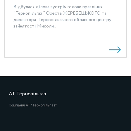
Відбулася ділова зустріч голови правління
"Тернопільгаз " Ореста ЖЕРЕБЕЦЬКОГО та
директора Тернопільського обласного центру
зайнятості Миколи...
АТ Тернопільгаз
Компанія АТ "Тернопільгаз"