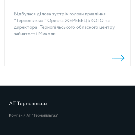
Відбулася ділова зустріч голови правління
"Тернопільгаз " Ореста ЖЕРЕБЕЦЬКОГО та
директора Тернопільського обласного центру
зайнятості Миколи...
АТ Тернопільгаз
Компанія АТ "Тернопільгаз"