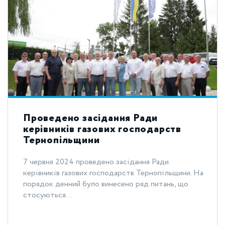
Проведено засідання Ради
керівників газових господарств
Тернопільщини
7 червня 2024 проведено засідання Ради
керівників газових господарств Тернопільщини. На
порядок денний було винесено ряд питань, що
стосуються...