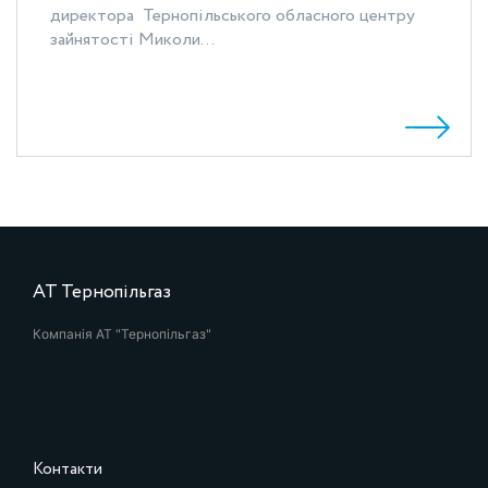
директора Тернопільського обласного центру
зайнятості Миколи...
АТ Тернопільгаз
Компанія АТ "Тернопільгаз"
Контакти