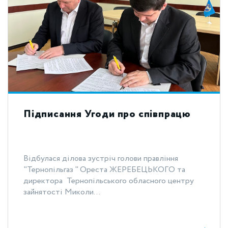
Підписання Угоди про співпрацю
Відбулася ділова зустріч голови правління
"Тернопільгаз " Ореста ЖЕРЕБЕЦЬКОГО та
директора Тернопільського обласного центру
зайнятості Миколи...