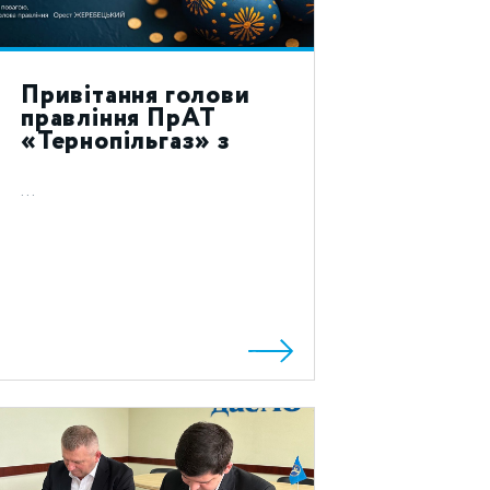
Привітання голови
правління ПрАТ
«Тернопільгаз» з
святом Воскресіння
Христового 2024!
...