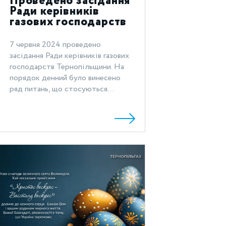
Проведено засідання
Ради керівників
газових господарств
Тернопільщини
7 червня 2024 проведено
засідання Ради керівників газових
господарств Тернопільщини. На
порядок денний було винесено
ряд питань, що стосуються...