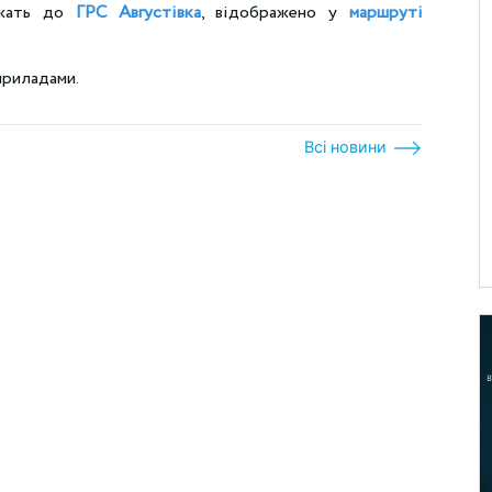
ежать до
ГРС Августівка
, відображено у
маршруті
приладами.
Всі новини