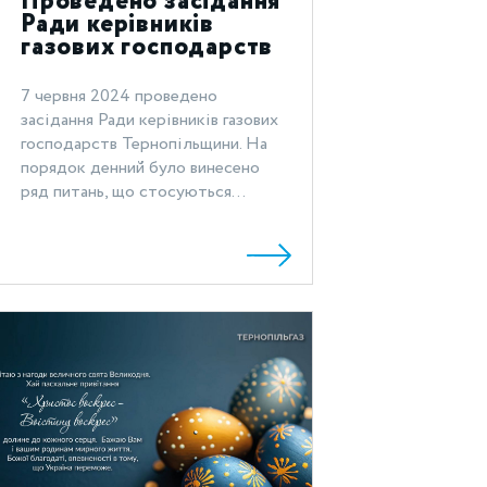
Проведено засідання
Ради керівників
газових господарств
Тернопільщини
7 червня 2024 проведено
засідання Ради керівників газових
господарств Тернопільщини. На
порядок денний було винесено
ряд питань, що стосуються...