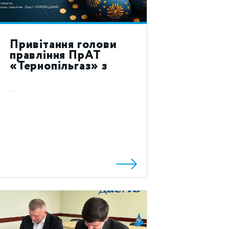
Привітання голови
правління ПрАТ
«Тернопільгаз» з
святом Воскресіння
Христового 2024!
...