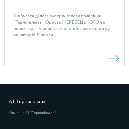
Відбулася ділова зустріч голови правління
"Тернопільгаз " Ореста ЖЕРЕБЕЦЬКОГО та
директора Тернопільського обласного центру
зайнятості Миколи...
АТ Тернопільгаз
Компанія АТ "Тернопільгаз"