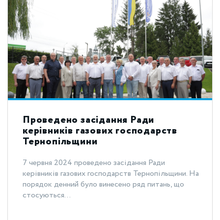
Проведено засідання Ради
керівників газових господарств
Тернопільщини
7 червня 2024 проведено засідання Ради
керівників газових господарств Тернопільщини. На
порядок денний було винесено ряд питань, що
стосуються...