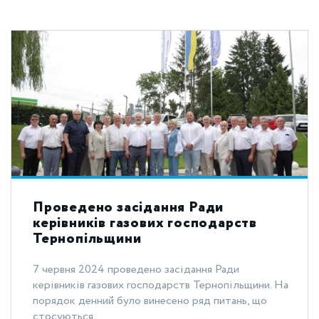
Проведено засідання Ради
керівників газових господарств
Тернопільщини
7 червня 2024 проведено засідання Ради
керівників газових господарств Тернопільщини. На
порядок денний було винесено ряд питань, що
стосуються...