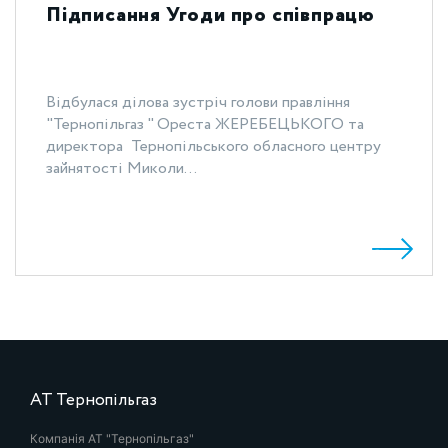
Підписання Угоди про співпрацю
Відбулася ділова зустріч голови правління
"Тернопільгаз " Ореста ЖЕРЕБЕЦЬКОГО та
директора Тернопільського обласного центру
зайнятості Миколи...
АТ Тернопільгаз
Компанія АТ "Тернопільгаз"