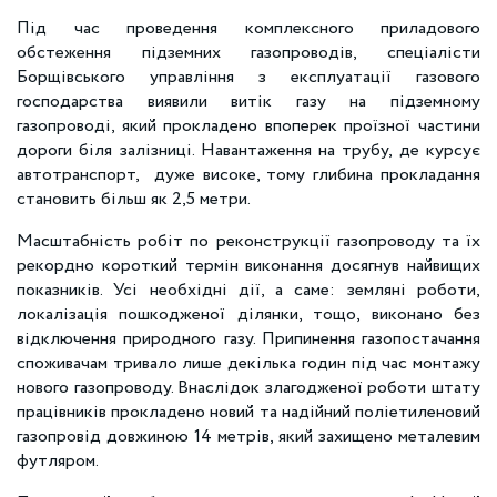
Під час проведення комплексного приладового
обстеження підземних газопроводів, спеціалісти
Борщівського управління з експлуатації газового
господарства виявили витік газу на підземному
газопроводі, який прокладено впоперек проїзної частини
дороги біля залізниці. Навантаження на трубу, де курсує
автотранспорт, дуже високе, тому глибина прокладання
становить більш як 2,5 метри.
Масштабність робіт по реконструкції газопроводу та їх
рекордно короткий термін виконання досягнув найвищих
показників. Усі необхідні дії, а саме: земляні роботи,
локалізація пошкодженої ділянки, тощо, виконано без
відключення природного газу. Припинення газопостачання
споживачам тривало лише декілька годин під час монтажу
нового газопроводу. Внаслідок злагодженої роботи штату
працівників прокладено новий та надійний поліетиленовий
газопровід довжиною 14 метрів, який захищено металевим
футляром.