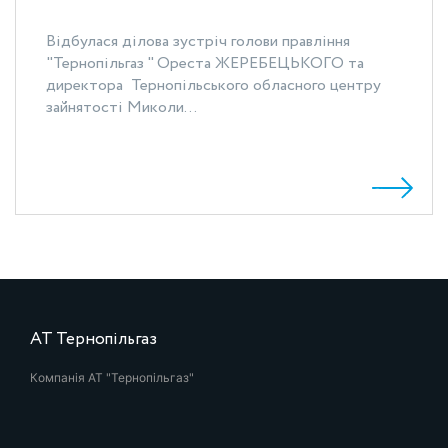
Відбулася ділова зустріч голови правління
"Тернопільгаз " Ореста ЖЕРЕБЕЦЬКОГО та
директора Тернопільського обласного центру
зайнятості Миколи...
АТ Тернопільгаз
Компанія АТ "Тернопільгаз"