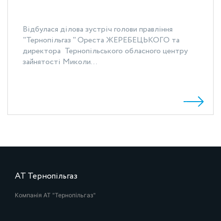
Відбулася ділова зустріч голови правління
"Тернопільгаз " Ореста ЖЕРЕБЕЦЬКОГО та
директора Тернопільського обласного центру
зайнятості Миколи...
АТ Тернопільгаз
Компанія АТ "Тернопільгаз"