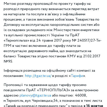
Метою розгляду пропозицій по проекту тарифу на
розподіл природного газу визначається перегляд витрат
на матеріали та послуги в зв'язку з інфляційними
процесами, а також виконання зобов'язань Товариства по
Договору на експлуатацію газорозподільних систем або
їх складових укладеного між Міністерством енергетики
та вугільної промисловості України та ПрАТ
«Тернопільгаз» від 24 травня 2017 року № 240517/27-Тн-
ГРМ в частині включення до тарифу плати за
експлуатацію державного майна, що знаходиться на
балансі Товариства згідно постанови КМУ від 21.02.2017
№95.
Інформація розміщена на офіційному сайті компанії за
посиланням:
http://tgaz.te.ua/
в розділі «
Тарифи
».
Пропозиції та зауваження щодо тарифу просимо
повідомляти ПрАТ «ТЕРНОПІЛЬГАЗ» за електронною
адресою
planovy@tgaz.te.ua
або поштою: 46008,
м.Тернопіль, вул. Чернівецька,54, з позначкою в темі листа
«Тариф на розподіл природного газу” у період
з 16 жовтня