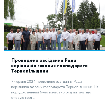
Проведено засідання Ради
керівників газових господарств
Тернопільщини
7 червня 2024 проведено засідання Ради
керівників газових господарств Тернопільщини. На
порядок денний було винесено ряд питань, що
стосуються...