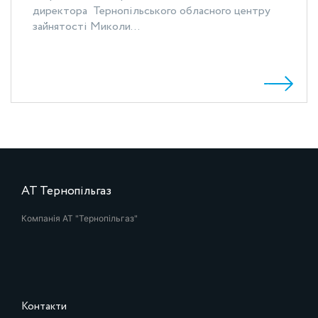
директора Тернопільського обласного центру
зайнятості Миколи...
АТ Тернопільгаз
Компанія АТ "Тернопільгаз"
Контакти