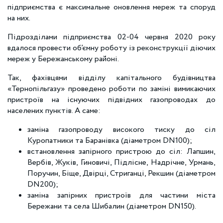
підприємства є максимальне оновлення мереж та споруд
на них.
Підрозділами підприємства 02-04 червня 2020 року
вдалося провести об’ємну роботу із реконструкції діючих
мереж у Бережанському районі.
Так, фахівцями відділу капітального будівництва
«Тернопільгазу» проведено роботи по заміні вимикаючих
пристроїв на існуючих підвідних газопроводах до
населених пунктів. А саме:
заміна газопроводу високого тиску до сіл
Куропатники та Баранівка (діаметром DN100);
встановлення запірного пристрою до сіл: Лапшин,
Вербів, Жуків, Гиновичі, Підлісне, Надрічне, Урмань,
Поручин, Біще, Двірці, Стриганці, Рекшин (діаметром
DN200);
заміна запірних пристроїв для частини міста
Бережани та села Шибалин (діаметром DN150).