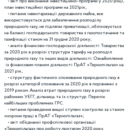
• звіт про виконання інвестиційної програми у 2020 році,
план інвестиційної програми на 2021рік;
• питання інвентаризації державного майна, яке
використовується для забезпечення розподілу
природного газу, не підлягає приватизації, обліковується
на балансі господарського товариства з газопостачання та
газифікації станом на 31 грудня 2020 року;
• аналіз фінансово-господарської діяльності Товариства
за 2020 рік в розрізі структури тарифу на розподіл
природного газу та інших видів діяльності. Ознайомлення
із фінансовим планом діяльності ПрАТ «Тернопільгаз» на
2021 рік;
• структуру фактичного споживання природного газу в
розрізі категорій споживачів за 2020 рік в порівнянні з
2019 роком. Аналіз втрат природного газу в розрізі
районних УЕГГ, дільниць та їх структур. Перелік
найбільших проблемних ГРС.
• питання проведення вищої ступені контролю за станом
охорони праці в ПрАТ «Тернопільгаз»;
• звіт об’єднаної профспілкової організації
«Тернопільгаз» про роботу протягом 2020 року.