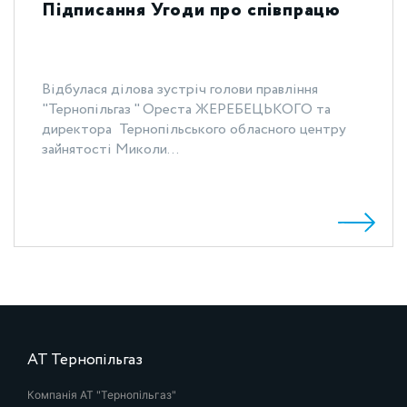
Підписання Угоди про співпрацю
Відбулася ділова зустріч голови правління
"Тернопільгаз " Ореста ЖЕРЕБЕЦЬКОГО та
директора Тернопільського обласного центру
зайнятості Миколи...
АТ Тернопільгаз
Компанія АТ "Тернопільгаз"