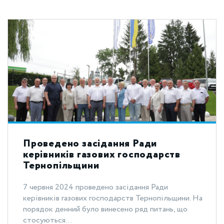
Проведено засідання Ради
керівників газових господарств
Тернопільщини
7 червня 2024 проведено засідання Ради
керівників газових господарств Тернопільщини. На
порядок денний було винесено ряд питань, що
стосуються...