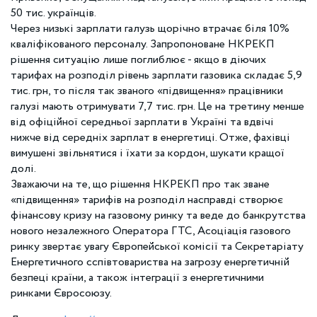
50 тис. українців.
Через низькі зарплати галузь щорічно втрачає біля 10%
кваліфікованого персоналу. Запропоноване НКРЕКП
рішення ситуацію лише поглиблює - якщо в діючих
тарифах на розподіл рівень зарплати газовика складає 5,9
тис. грн, то після так званого «підвищення» працівники
галузі мають отримувати 7,7 тис. грн. Це на третину менше
від офіційної середньої зарплати в Україні та вдвічі
нижче від середніх зарплат в енергетиці. Отже, фахівці
вимушені звільнятися і їхати за кордон, шукати кращої
долі.
Зважаючи на те, що рішення НКРЕКП про так зване
«підвищення» тарифів на розподіл насправді створює
фінансову кризу на газовому ринку та веде до банкрутства
нового незалежного Оператора ГТС, Асоціація газового
ринку звертає увагу Європейської комісії та Секретаріату
Енергетичного cспівтовариства на загрозу енергетичній
безпеці країни, а також інтеграції з енергетичними
ринками Євросоюзу.