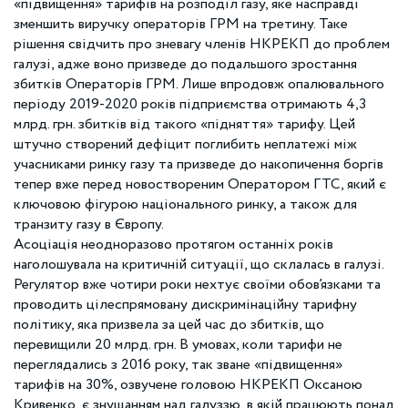
«підвищення» тарифів на розподіл газу, яке насправді
зменшить виручку операторів ГРМ на третину. Таке
рішення свідчить про зневагу членів НКРЕКП до проблем
галузі, адже воно призведе до подальшого зростання
збитків Операторів ГРМ. Лише впродовж опалювального
періоду 2019-2020 років підприємства отримають 4,3
млрд. грн. збитків від такого «підняття» тарифу. Цей
штучно створений дефіцит поглибить неплатежі між
учасниками ринку газу та призведе до накопичення боргів
тепер вже перед новоствореним Оператором ГТС, який є
ключовою фігурою національного ринку, а також для
транзиту газу в Європу.
Асоціація неодноразово протягом останніх років
наголошувала на критичній ситуації, що склалась в галузі.
Регулятор вже чотири роки нехтує своїми обов’язками та
проводить цілеспрямовану дискримінаційну тарифну
політику, яка призвела за цей час до збитків, що
перевищили 20 млрд. грн. В умовах, коли тарифи не
переглядались з 2016 року, так зване «підвищення»
тарифів на 30%, озвучене головою НКРЕКП Оксаною
Кривенко, є знущанням над галуззю, в якій працюють понад