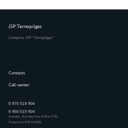
JSP Ternopilgaz
Company JSP "Ternopilgaz"
Contacts
Call-center:
0 970 519 904
0 950 519 904
(monday - thursday from 8:00 to 17:00)
(friday from 8:00 to 16:00)