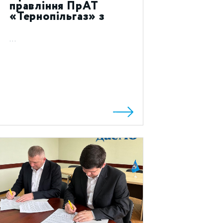
правління ПрАТ
«Тернопільгаз» з
святом Воскресіння
Христового 2023!
...