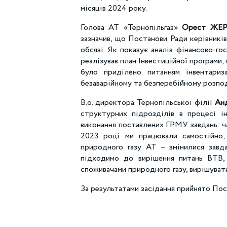
місяців 2024 року.
Голова АТ «Тернопільгаз»
Орест Ж
зазначив, що Постанови Ради керівників
обсязі. Як показує аналіз фінансово-го
реалізував план Інвестиційної програми,
було приділено питанням інвентариз
безаварійному та безперебійному розпод
В.о. директора Тернопільської філії
Ан
структурних підрозділів в процесі ін
виконання поставлених ГРМУ завдань: ч
2023 році ми працювали самостійно,
природного газу АТ – змінилися завда
підходимо до вирішення питань ВТВ,
споживачами природного газу, вирішувати
За результатами засідання прийнято Пос