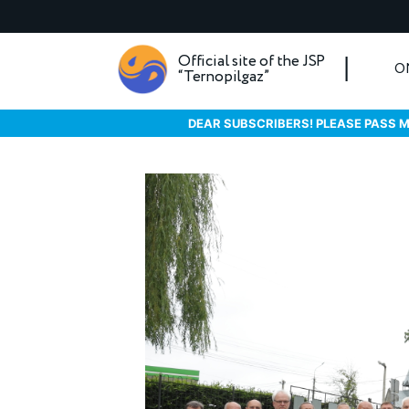
Official site of the JSP
O
“Ternopilgaz”
DEAR SUBSCRIBERS! PLEASE PASS M