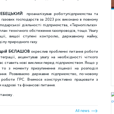
ЕРЕБЕЦЬКИЙ
проаналізував роботупідприємства та
 газових господарств за 2023 рік виконано в повному
сподарської діяльності підприємства, «Тернопільгаз»
 план технічного обстеження газопроводів, тощо. Увагу
ації, вищої ступені контролю, державному майну,
ілу природного газу.
дрій БЄЛАШОВ
окреслив проблемні питання роботи
теграції, акцентував увагу на необхідності чіткого
ас ставить нові виклики перед підприємством. Якщо у
 то з моменту призупинення ліцензії на розподіл
ння. Розвиваємо державне підприємство, по-новому
 роботи ГРС. Вчимося конструктивно працювати з
 кадрові та фінансові питання.
танову .
All news