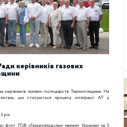
ади керівників газових
ьщини
и керівників газових господарств Тернопільщини. На
питань, що стосуються процесу інтеграції АТ у
3 рік
ої філії ТОВ «Газорозподільні мережі України» за 5