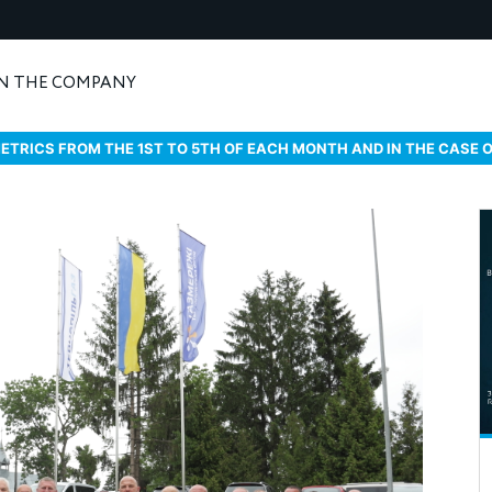
N THE COMPANY
ETRICS FROM THE 1ST TO 5TH OF EACH MONTH AND IN THE CASE 