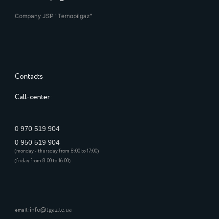
Company JSP "Ternopilgaz"
Contacts
Call-center:
0 970 519 904
0 950 519 904
(monday - thursday from 8:00 to 17:00)
(friday from 8:00 to 16:00)
info@tgaz.te.ua
email: