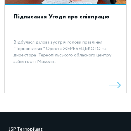
Підписання Угоди про співпрацю
Відбулася ділова зустріч голови правління
"Тернопільгаз " Ореста ЖЕРЕБЕЦЬКОГО та
директора Тернопільського обласного центру
зайнятості Миколи...
JSP Ternopilgaz