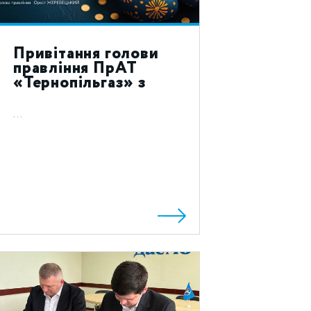
Привітання голови
правління ПрАТ
«Тернопільгаз» з
святом Воскресіння
Христового 2023!
...