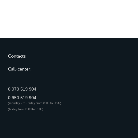
Contacts
Call-center:
0 970 519 904
0 950 519 904
(monday - thursday from 8:00 to 17:00)
(friday from 8:00 to 16:00)