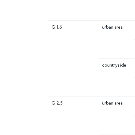
G 1,6
urban area
countryside
G 2,5
urban area