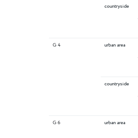
countryside
G 4
urban area
countryside
G 6
urban area