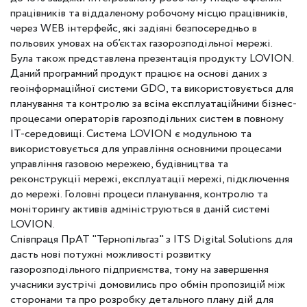
працівників та віддаленому робочому місцю працівників,
через WEB інтерфейс, які задіяні безпосередньо в
польових умовах на об’єктах газорозподільної мережі.
Була також представлена презентація продукту LOVION.
Даний програмний продукт працює на основі даних з
геоінформаційної системи GDO, та використовується для
планування та контролю за всіма експлуатаційними бізнес-
процесами операторів гарозподільних систем в повному
ІТ-середовищі. Система LOVION є модульною та
використовується для управління основними процесами
управління газовою мережею, будівництва та
реконструкції мережі, експлуатації мережі, підключення
до мережі. Головні процеси планування, контролю та
моніторингу активів адмініструються в даній системі
LOVION.
Співпраця ПрАТ "Тернопільгаз" з ITS Digital Solutions для
дасть нові потужні можливості розвитку
газорозподільного підприємства, тому на завершення
учасники зустрічі домовились про обмін пропозицій між
сторонами та про розробку детального плану дій для