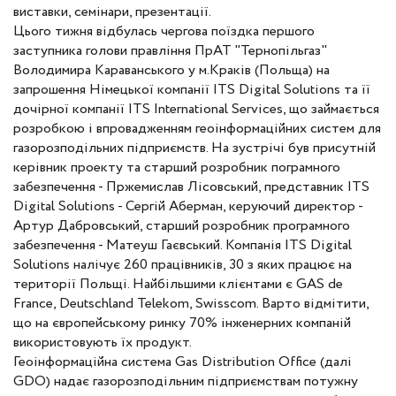
виставки, семінари, презентації.
Цього тижня відбулась чергова поїздка першого
заступника голови правління ПрАТ "Тернопільгаз"
Володимира Караванського у м.Краків (Польща) на
запрошення Німецької компанії ITS Digital Solutions та її
дочірної компанії ITS International Services, що займається
розробкою і впровадженням геоінформаційних систем для
газорозподільних підприємств. На зустрічі був присутній
керівник проекту та старший розробник пограмного
забезпечення - Пржемислав Лісовський, представник ITS
Digital Solutions - Сергій Аберман, керуючий директор -
Артур Дабровський, старший розробник програмного
забезпечення - Матеуш Гаєвський. Компанія ITS Digital
Solutions налічує 260 працівників, 30 з яких працює на
території Польщі. Найбільшими клієнтами є GAS de
France, Deutschland Telekom, Swisscom. Варто відмітити,
що на європейському ринку 70% інженерних компаній
використовують їх продукт.
Геоінформаційна система Gas Distribution Office (далі
GDO) надає газорозподільним підприємствам потужну