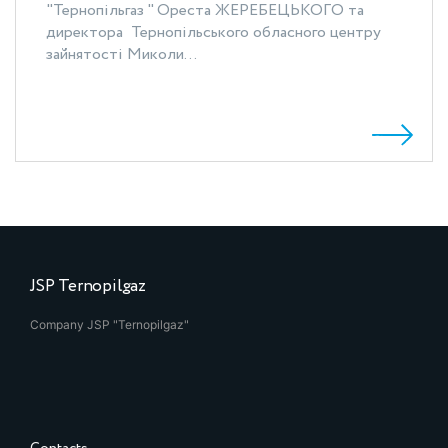
"Тернопільгаз " Ореста ЖЕРЕБЕЦЬКОГО та
директора Тернопільського обласного центру
зайнятості Миколи...
JSP Ternopilgaz
Company JSP "Ternopilgaz"