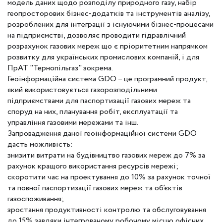
модель даних щодо розподілу природного газу, набір
геопросторових бізнес-додатків та інструментів аналізу,
розроблених для інтеграції з існуючими бізнес-процесами
на підприємстві, дозволяє проводити гідравлічний
розрахунок газових мереж що є пріоритетним напрямком
розвитку для українських промислових компаній, і для
ПрАТ "Тернопільгаз" зокрема.
Геоінформаційна система GDO – це програмний продукт,
який використовується газорозподільними
підприємствами для паспортизації газових мереж та
споруд на них, планування робіт, експлуатації та
управління газовими мережами та інш.
Запровадження даної геоінформаційної системи GDO
дасть можливість:
знизити витрати на будівництво газових мереж до 7% за
рахунок кращого використання ресурсів мережі;
скоротити час на проектування до 10% за рахунок точної
та повної паспортизації газових мереж та об’єктів
газоспоживання;
зростання продуктивності контролю та обслуговування
до 15% завдяки інтегрованому робочому місцю офісних