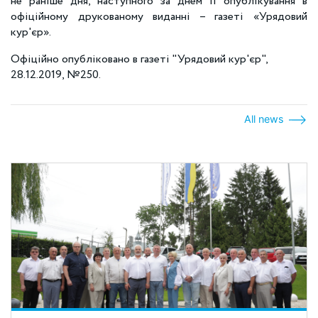
не раніше дня, наступного за днем її опублікування в
офіційному друкованому виданні – газеті «Урядовий
кур'єр».
Офіційно опубліковано в газеті "Урядовий кур'єр",
28.12.2019, №250.
All news