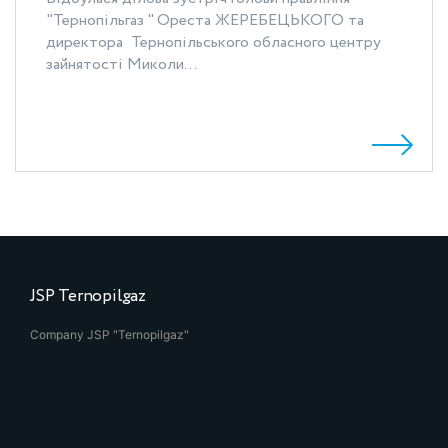
"Тернопільгаз " Ореста ЖЕРЕБЕЦЬКОГО та
директора Тернопільського обласного центру
зайнятості Миколи...
JSP Ternopilgaz
Company JSP "Ternopilgaz"