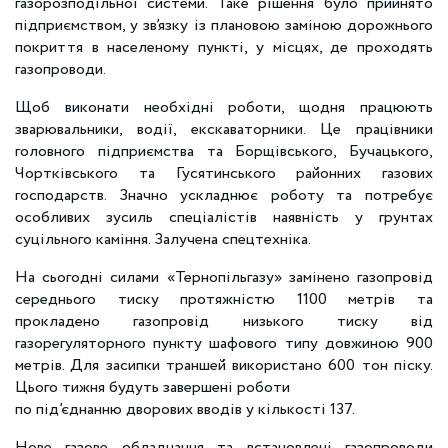
газорозподільної системи. Таке рішення було прийнято
підприємством, у зв’язку із плановою заміною дорожнього
покриття в населеному пункті, у місцях, де проходять
газопроводи.
Щоб виконати необхідні роботи, щодня працюють
зварювальники, водії, екскаваторники. Це працівники
головного підприємства та Борщівського, Бучацького,
Чортківського та Гусятинського районних газових
господарств. Значно ускладнює роботу та потребує
особливих зусиль спеціалістів наявність у грунтах
суцільного каміння. Залучена спецтехніка.
На сьогодні силами «Тернопільгазу» замінено газопровід
середнього тиску протяжністю 1100 метрів та
прокладено газопровід низького тиску від
газорегуляторного пункту шафового типу довжиною 900
метрів. Для засипки траншей використано 600 тон піску.
Цього тижня будуть завершені роботи
по під’єднанню дворових вводів у кількості 137.
Нове газове обладнання та встановлені газопроводи