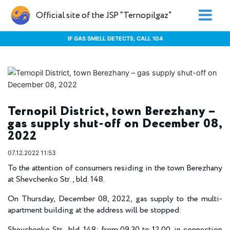
Official site of the JSP “Ternopilgaz”
IF GAS SMELL DETECTS, CALL 104
Ternopil District, town Berezhany –
gas supply shut-off on December 08,
2022
07.12.2022 11:53
To the attention of consumers residing in the town Berezhany
at Shevchenko Str., bld. 148.
On Thursday, December 08, 2022, gas supply to the multi-
apartment building at the address will be stopped:
Shevchenko Str., bld. 148: from 09.30 to 12.00, in connection