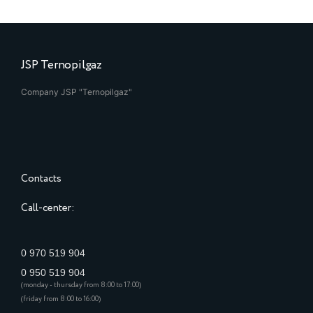
JSP Ternopilgaz
Company JSP "Ternopilgaz"
Contacts
Call-center:
0 970 519 904
0 950 519 904
(monday - thursday from 8:00 to 17:00)
(friday from 8:00 to 16:00)