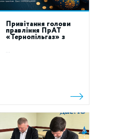
Привітання голови
правління ПрАТ
«Тернопільгаз» з
святом Воскресіння
Христового 2023!
...