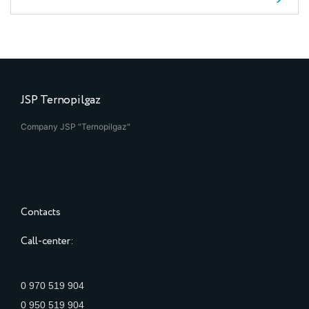
JSP Ternopilgaz
Company JSP "Ternopilgaz"
Contacts
Call-center:
0 970 519 904
0 950 519 904