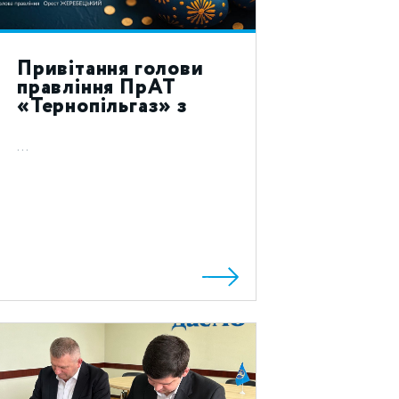
Привітання голови
правління ПрАТ
«Тернопільгаз» з
святом Воскресіння
Христового 2023!
...