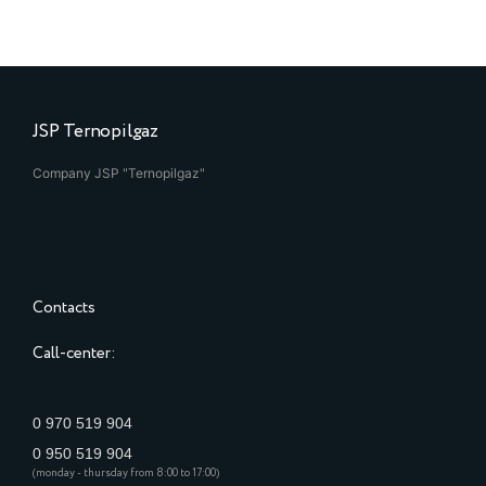
JSP Ternopilgaz
Company JSP "Ternopilgaz"
Contacts
Call-center:
0 970 519 904
0 950 519 904
(monday - thursday from 8:00 to 17:00)