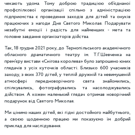
чекають удома. Тому доброю традицією об’єднаної
профспілкової організації спільно з адміністрацією
підприємства є проведення заходів для дітей та онуків
працюючих з нагоди Дня Святого Миколая. Подарувати
незабутні емоції і радість для найменших - мета та
головне завдання організаторів дійства.
Так, 18 грудня 2021 року, до Тернопільського академічного
обласного драматичного театру ім. Т.Г.Шевченка на
прем’єру вистави «Снігова королева» було запрошено юних
глядачів з усіх куточків області. Близько 600 учасників
заходу, з яких 370 дітей, у теплій дружній та невимушеній
атмосфері передноворічного свята знайомились,
спілкувались, фотографувались та насолоджувались
дійством. А кожен маленький глядач отримав новорічний
подарунок від Святого Миколая.
Ми цінимо наших дітей, які гідні достойного майбутнього,
а своєю щоденною працею ми показуємо їм добрий
приклад для наслідування.