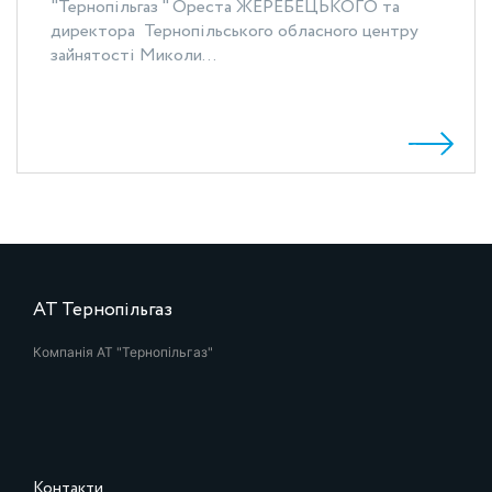
"Тернопільгаз " Ореста ЖЕРЕБЕЦЬКОГО та
директора Тернопільського обласного центру
зайнятості Миколи...
АТ Тернопільгаз
Компанія АТ "Тернопільгаз"
Контакти