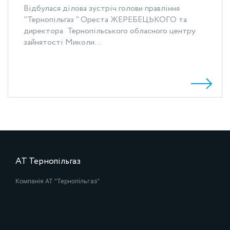
Відбулася ділова зустріч голови правління
"Тернопільгаз " Ореста ЖЕРЕБЕЦЬКОГО та
директора Тернопільського обласного центру
зайнятості Миколи...
АТ Тернопільгаз
Компанія АТ "Тернопільгаз"