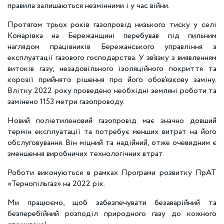
правила залишаються незмінними і у час війни.
Протягом трьох років газопровід низького тиску у селі
Комарівка на Бережанщині перебував під пильним
наглядом працівників Бережанського управління з
експлуатації газового господарства. У зв’язку з виявленням
витоків газу, незадовільного ізоляційного покриття та
корозії прийнято рішення про його обов’язкову заміну.
Влітку 2022 року проведено необхідні земляні роботи та
замінено 1153 метри газопроводу.
Новий поліетиленовий газопровід має значно довший
термін експлуатації та потребує менших витрат на його
обслуговування. Він міцний та надійний, отже очевидним є
зменшення виробничих технологічних втрат.
Роботи виконуються в рамках Програми розвитку ПрАТ
«Тернопільгаз» на 2022 рік.
Ми працюємо, щоб забезпечувати безаварійний та
безперебійний розподіл природного газу до кожного