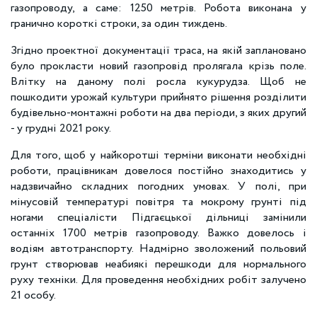
газопроводу, а саме: 1250 метрів. Робота виконана у
гранично короткі строки, за один тиждень.
Згідно проектної документації траса, на якій заплановано
було прокласти новий газопровід пролягала крізь поле.
Влітку на даному полі росла кукурудза. Щоб не
пошкодити урожай культури прийнято рішення розділити
будівельно-монтажні роботи на два періоди, з яких другий
- у грудні 2021 року.
Для того, щоб у найкоротші терміни виконати необхідні
роботи, працівникам довелося постійно знаходитись у
надзвичайно складних погодних умовах. У полі, при
мінусовій температурі повітря та мокрому грунті під
ногами спеціалісти Підгаєцької дільниці замінили
останніх 1700 метрів газопроводу. Важко довелось і
водіям автотранспорту. Надмірно зволожений польовий
грунт створював неабиякі перешкоди для нормального
руху техніки. Для проведення необхідних робіт залучено
21 особу.