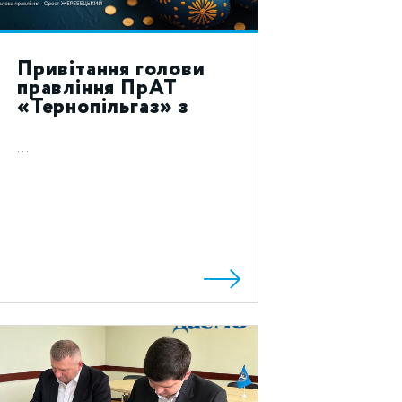
Привітання голови
правління ПрАТ
«Тернопільгаз» з
святом Воскресіння
Христового 2023!
...