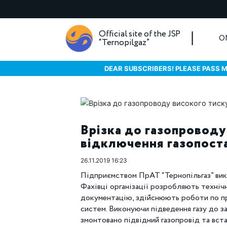
Official site of the JSP
O
“Ternopilgaz”
DEAR SUBSCRIBERS! PLEASE PASS M
Врізка до газопроводу
відключення газопост
26.11.2019 16:23
Підприємством ПрАТ “Тернопільгаз” вик
Фахівці організації розробляють техніч
документацію, здійснюють роботи по пр
систем. Виконуючи підведення газу до з
змонтовано підвідний газопровід та вста